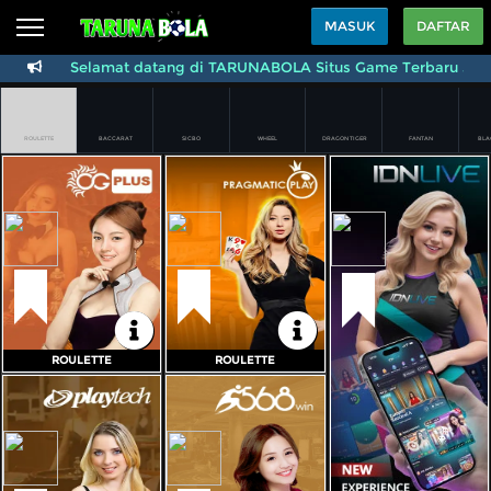
Beranda
MASUK
DAFTAR
Selamat datang di TARUNABOLA Situs Game Terbaru Jam
Sports
BARU
PROMO
Live Casino
BARU
ROULETTE
BACCARAT
SICBO
WHEEL
DRAGON TIGER
FANTAN
BLA
IDNPoker
BARU
Meja
Min
Max
Meja
Min
Max
Meja
Min
Max
Baccarat
5Rb
5Jt
Baccarat
1Rb
10Jt
Baccarat
1Rb
5Jt
Roulette
1Rb
20Jt
Dragon Tiger
1Rb
10Jt
Slots
Sicbo
2Rb
25Jt
PROMO
Dragon Tiger
1Rb
5Jt
Roulette
1Rb
10Jt
Blackjack
10Rb
50Jt
Wheel
1Rb
10Jt
Wheel
1Rb
1Jt
Roulette
1Rb
5Jt
Special Games
1Rb
10Jt
Dragon Tiger
5Rb
5Jt
IDNLIVE
BARU
Sicbo
1Rb
5Jt
2
12
7
Special Games
1Rb
5Jt
Stream N Spin
DAFTAR
MASUK
DAFTAR
MASUK
MEJA
MEJA
MEJA
KEMBALI
KEMBALI
Arcade
PROMO
ROULETTE
ROULETTE
ROULETTE
ROULETTE
Table Games
Meja
Min
Max
Meja
Min
Max
Roulette
2Rb
20Jt
Baccarat
10Rb
5Jt
Sicbo
2Rb
2Jt
Roulette
1Rb
25Jt
Baccarat
1Rb
20Jt
Lottery
Sic Bo
1Rb
25Jt
BARU
PROMO
Blackjack
10Rb
20Jt
Dragon Tiger
10Rb
10Jt
Dragon Tiger
10Rb
1Jt
Special Games
1Rb
2Jt
Special Games
1Rb
10Jt
IDNRaffle